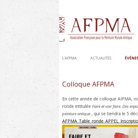
Etude, recherche et conservation des déco
AFPMA-Association 
L’AFPMA
ACTUALITÉS
ÉVÉNE
Colloque AFPMA
En cette année de colloque AIPMA, n
ronde intitulée
Faire et voir faire.
Des enjeu
, qui se tiendra le 5 déc
peinture antique
AFPMA_Table_ronde_APPEL_Inscripti