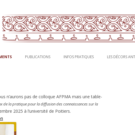
rs antiques en Gaule : fresques, stucs, peintures murales.
francaise pour la peinture murale
Aller au contenu principal
MENTS
PUBLICATIONS
INFOS PRATIQUES
LES DÉCORS AN
ous n’aurons pas de colloque AFPMA mais une table-
x de la pratique pour la diffusion des connaissances sur la
embre 2025 à l’université de Poitiers.
on