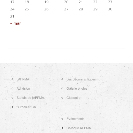
17
18
19
20
21
22
23
24
25
26
27
28
29
30
31
« mar
L’AFPMA
Les décors antiques
Adhésion
Galerie photos
Statuts de l’AFPMA
Glossaire
Bureau et CA
Événements
Colloque AFPMA