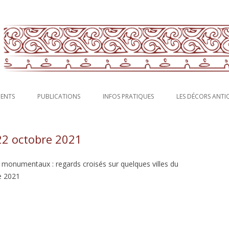
rs antiques en Gaule : fresques, stucs, peintures murales.
francaise pour la peinture murale
Aller au contenu principal
MENTS
PUBLICATIONS
INFOS PRATIQUES
LES DÉCORS ANTI
22 octobre 2021
monumentaux : regards croisés sur quelques villes du
e 2021