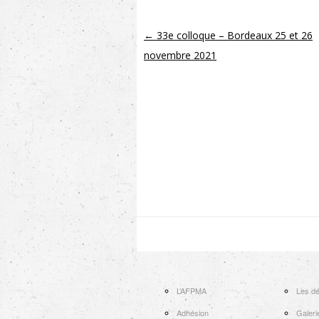
Navigation des articles
←
33e colloque – Bordeaux 25 et 26
novembre 2021
L’AFPMA
Les dé
Adhésion
Galeri