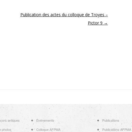
Publication des actes du colloque de Troyes –
Pictor 9
→
cors antiques
Événements
Publications
e photos
Colloque AFPMA
Publications AFPMA