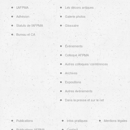
L’AFPMA
Les décors antiques
Adhésion
Galerie photos
Statuts de l’AFPMA
Glossaire
Bureau et CA
Événements
Colloque AFPMA
Autres colloques/ conférences
Archives
Expositions
Autres événements
Dans la presse et sur le net
Publications
Infos pratiques
Mentions légales
Publications AFPMA
Contact