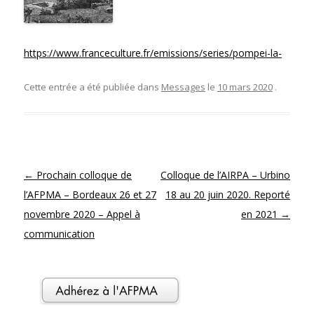
https://www.franceculture.fr/emissions/series/pompei-la-
Cette entrée a été publiée dans
Messages
le
10 mars 2020
.
Navigation des articles
←
Prochain colloque de
Colloque de l’AIRPA – Urbino
l’AFPMA – Bordeaux 26 et 27
18 au 20 juin 2020. Reporté
novembre 2020 – Appel à
en 2021
→
communication