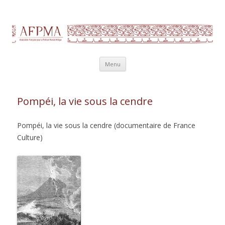
AFPMA-Association francaise pour
Etude, recherche et conservation des décors antiques en Gaule :
Aller au contenu principal
fresques, stucs, peintures murales.
la peinture murale antique
Menu
Pompéi, la vie sous la cendre
Pompéi, la vie sous la cendre (documentaire de France
Culture)