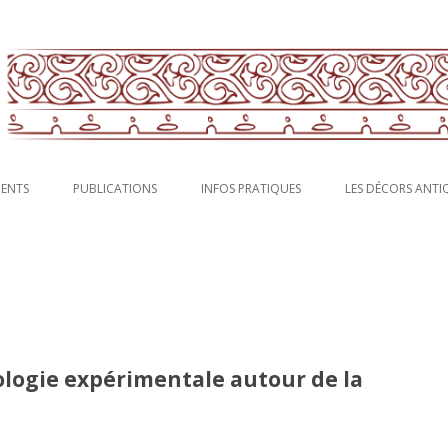
rs antiques en Gaule : fresques, stucs, peintures murales.
francaise pour la peinture murale
Aller au contenu principal
MENTS
PUBLICATIONS
INFOS PRATIQUES
LES DÉCORS ANTI
ologie expérimentale autour de la