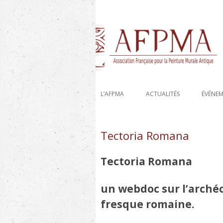
Etude, recherche et conservation des déco
AFPMA-Association 
L’AFPMA
ACTUALITÉS
ÉVÉNE
Tectoria Romana
Tectoria Romana
un webdoc sur l’arché
fresque romaine.