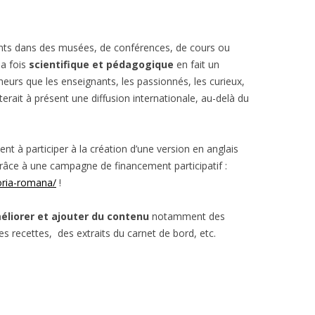
nts dans des musées, de conférences, de cours ou
la fois
scientifique et pédagogique
en fait un
eurs que les enseignants, les passionnés, les curieux,
terait à présent une diffusion internationale, au-delà du
ent à participer à la création d’une version en anglais
râce à une campagne de financement participatif :
toria-romana/
!
éliorer et ajouter du contenu
notamment des
des recettes, des extraits du carnet de bord, etc.