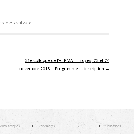
es
le
29 avril 2018
.
31e colloque de l’AFPMA – Troyes, 23 et 24
novembre 2018 – Programme et inscription
→
cors antiques
Événements
Publications