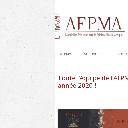
Etude, recherche et conservation des déco
AFPMA-Association 
L’AFPMA
ACTUALITÉS
ÉVÉNE
Toute l’équipe de l’AFP
année 2020 !