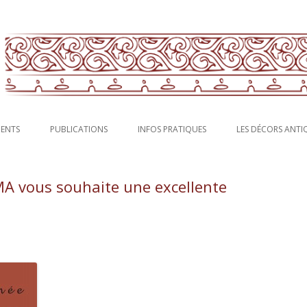
rs antiques en Gaule : fresques, stucs, peintures murales.
francaise pour la peinture murale
Aller au contenu principal
MENTS
PUBLICATIONS
INFOS PRATIQUES
LES DÉCORS ANTI
MA vous souhaite une excellente