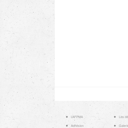
L’AFPMA
Les dé
Adhésion
Galeri