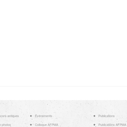
cors antiques
Événements
Publications
e photos
Colloque AFPMA
Publications AFPMA